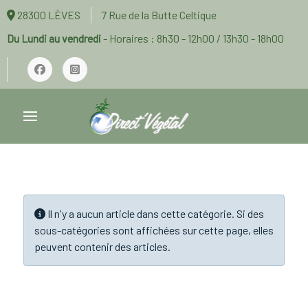
28300 LÈVES
7 Rue de la Butte Celtique
Du Lundi au vendredi
- Horaires : 8h30 - 12h00 / 13h30 - 18h00
Info
Il n'y a aucun article dans cette catégorie. Si des
sous-catégories sont affichées sur cette page, elles
peuvent contenir des articles.